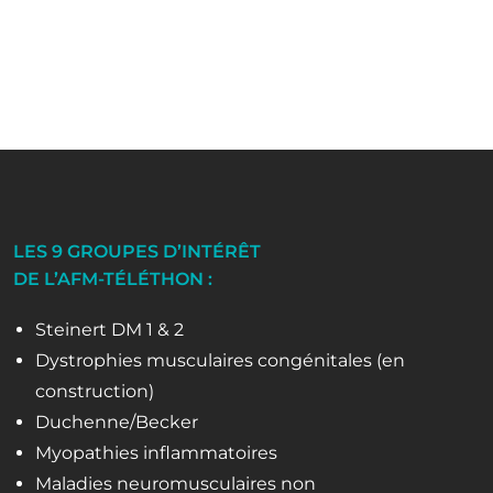
LES 9 GROUPES D’INTÉRÊT
DE L’AFM-TÉLÉTHON :
Steinert DM 1 & 2
Dystrophies musculaires congénitales (en
construction)
Duchenne/Becker
Myopathies inflammatoires
Maladies neuromusculaires non