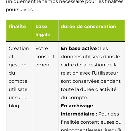
uniquement le temps nécessaire pour les finalités
poursuivies.
finalité
base
durée de conservation
légale
Création
Votre
En base active
: Les
et
consent
données utilisées dans le
gestion
ement
cadre de la gestion de la
du
relation avec l’Utilisateur
compte
sont conservées pendant
utilisate
toute la durée d’activité
ur sur le
du compte.
blog
En archivage
intermédiaire :
Pour des
finalités contentieuses ou
précontentieuses, jusqu’à