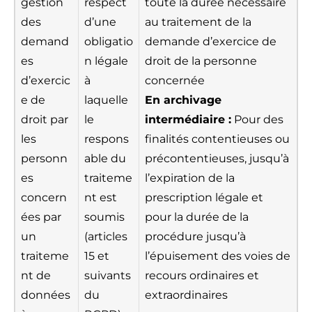
gestion
respect
toute la durée nécessaire
des
d’une
au traitement de la
demand
obligatio
demande d’exercice de
es
n légale
droit de la personne
d’exercic
à
concernée
e de
laquelle
En archivage
droit par
le
intermédiaire :
Pour des
les
respons
finalités contentieuses ou
personn
able du
précontentieuses, jusqu’à
es
traiteme
l’expiration de la
concern
nt est
prescription légale et
ées par
soumis
pour la durée de la
un
(articles
procédure jusqu’à
traiteme
15 et
l’épuisement des voies de
nt de
suivants
recours ordinaires et
données
du
extraordinaires