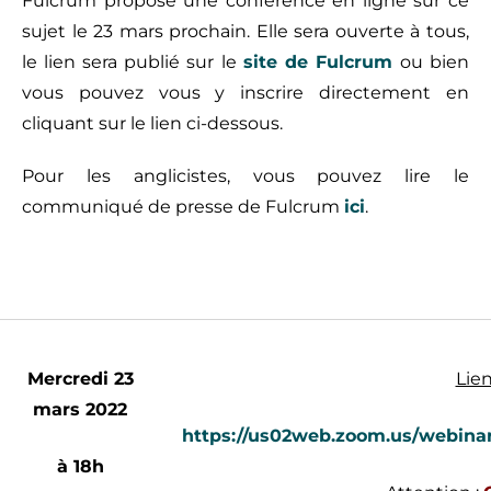
Fulcrum propose une conférence en ligne sur ce
sujet le 23 mars prochain. Elle sera ouverte à tous,
le lien sera publié sur le
site de Fulcrum
ou bien
vous pouvez vous y inscrire directement en
cliquant sur le lien ci-dessous.
Pour les anglicistes, vous pouvez lire le
communiqué de presse de Fulcrum
ici
.
Mercredi 23
Lien
mars 2022
https://us02web.zoom.us/webi
à 18h