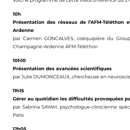
Voici le programme de cette visioconférence du 27
10h
Présentation des réseaux de l’AFM-Téléthon 
Ardenne
par Carmen GONCALVES, coéquipière du Grou
Champagne-Ardenne AFM-Téléthon
10h10
Présentation des avancées scientifiques
par Julie DUMONCEAUX, chercheuse en neuroscienc
11h15
Gérer au quotidien les difficultés provoquées p
par Sabrina SAYAH, psychologue-clinicienne spéci
Paris
12h05