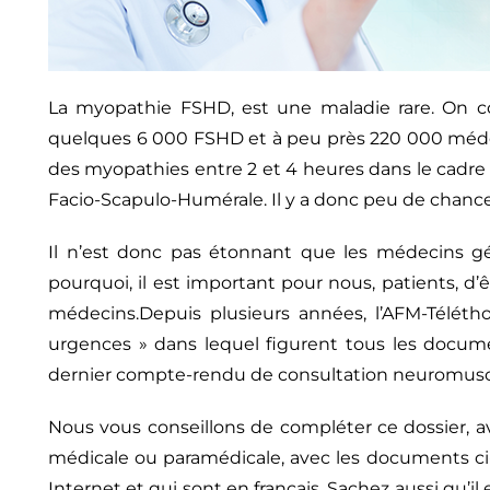
La myopathie FSHD, est une maladie rare. On
quelques 6 000 FSHD et à peu près 220 000 méde
des myopathies entre 2 et 4 heures dans le cadre 
Facio-Scapulo-Humérale. Il y a donc peu de chance
Il n’est donc pas étonnant que les médecins gé
pourquoi, il est important pour nous, patients, d’
médecins.Depuis plusieurs années, l’AFM-Télétho
urgences » dans lequel figurent tous les documen
dernier compte-rendu de consultation neuromuscul
Nous vous conseillons de compléter ce dossier, a
médicale ou paramédicale, avec les documents ci-
Internet et qui sont en français. Sachez aussi qu’i