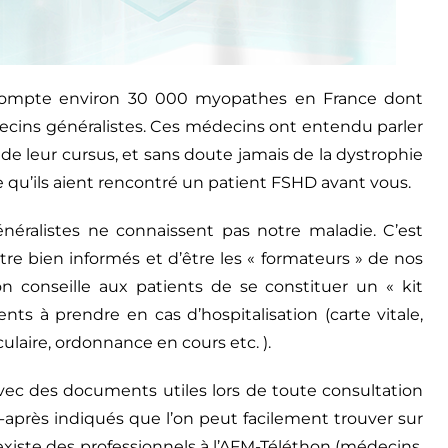
 compte environ 30 000 myopathes en France dont
cins généralistes. Ces médecins ont entendu parler
de leur cursus, et sans doute jamais de la dystrophie
 qu’ils aient rencontré un patient FSHD avant vous.
néralistes ne connaissent pas notre maladie. C’est
être bien informés et d’être les « formateurs » de nos
n conseille aux patients de se constituer un « kit
ts à prendre en cas d’hospitalisation (carte vitale,
aire, ordonnance en cours etc. ).
vec des documents utiles lors de toute consultation
après indiqués que l’on peut facilement trouver sur
l existe des professionnels à l’AFM-Téléthon (médecins,