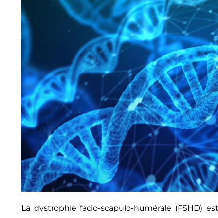
La dystrophie facio-scapulo-humérale (FSHD) e