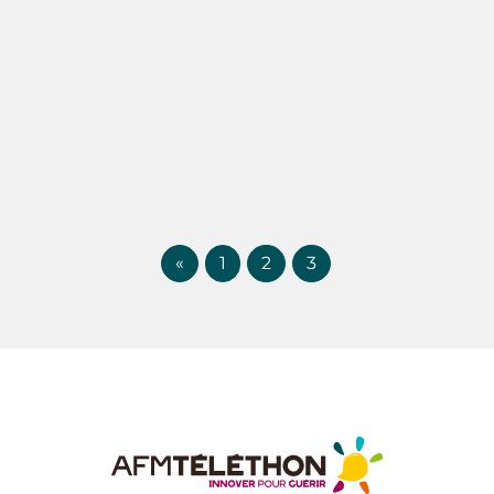
«
1
2
3